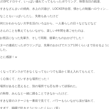
夜のSFCドロケイ、いっぱい連れてってもらったボウリング、秋祭当日の銭湯、
すきなざんまいの焼肉、水上の川遊び、LOCKER合宿、懐かしの制服ハロウィン…
なこともいっぱいしたし、失敗もあったけど
何だかわからない大学生活のいろはから、一人暮らしの日々などなどなど
さんのことを教えてもらいながら、楽しい4年間を過ごせたのは、
お世話になった先輩方、そして同期、後輩たちのおかげでした！
ターの連続だったボウリングは、先輩のおかげでスコア130くらいまで出せるよう
した。
とに感謝！ｗ
くなってダンスができなくなってもいつでも温かく迎え入れてもらえて、
く心強くて、だいすきな場所だった！
場所があると思えると、別の場所でも芯を持って頑張れた。
の秋祭、みんなと一緒に踊ることできなかったけど、
すきな皆のステージを一番前で見てて、パワーもらいながら涙が溢れて、
すぎて、嗚咽で吐きそうになったくらい（笑）