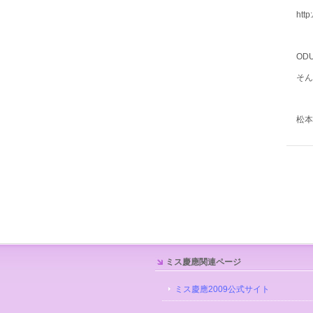
http
OD
そん
松本
ミス慶應関連ページ
ミス慶應2009公式サイト