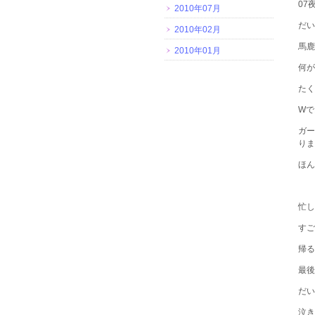
07
2010年07月
だい
2010年02月
馬鹿
2010年01月
何が
たく
Wで
ガー
りま
ほん
忙し
すご
帰る
最後
だい
泣き