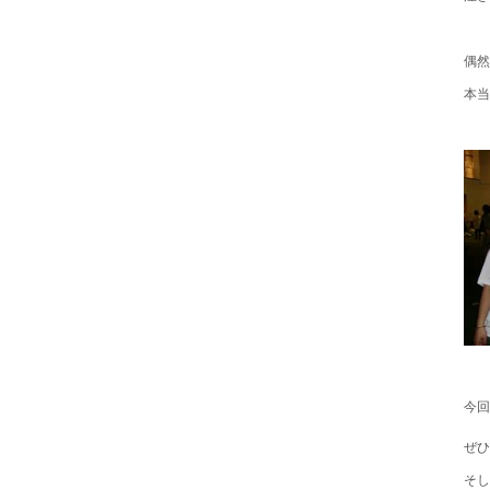
偶然
本当
今回
ぜひ
そし