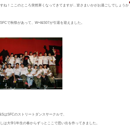
すね！ここのところ突然寒くなってきてますが…皆さまいかがお過ごしでしょうか
SFCで秋祭があって、W+I&S07が引退を迎えました。
I&SはSFCのストリートダンスサークルで、
しは大学1年生の春からずっとここで思い出を作ってきました。