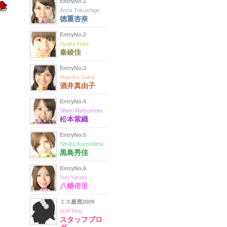
EntryNo.1
Anna Tokushige
徳重杏奈
EntryNo.2
Ayaka Hata
秦綾佳
EntryNo.3
Mayuko Sakai
酒井真由子
EntryNo.4
Shiori Matsumoto
松本紫織
EntryNo.5
Shuka Kuroshima
黒島秀佳
EntryNo.6
Yuri Yahata
八幡侑里
ミス慶應2009
staff blog
スタッフブロ