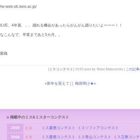
://w-web.sfc.keio.ac.jp/
ULVE、4年展、、、踊れる機会があったらがんがん踊りたいよーーー！！
なこんなで、卒業まであと5カ月。。
紫織
[
ミスコンテスト
] 14:53 post by Shiori Matsumoto |
この記事
«新年を迎えて
| |
梅雨明け★»
掲載中のミス&ミスターコンテスト
2009
ミス慶應コンテスト
ミスソフィアコンテスト
ミス
ミス慶應コンテスト
ミス青山コンテスト
ミス立教コンテ
2008
ミス