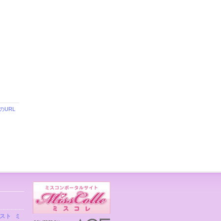
のURL
スト
ミ