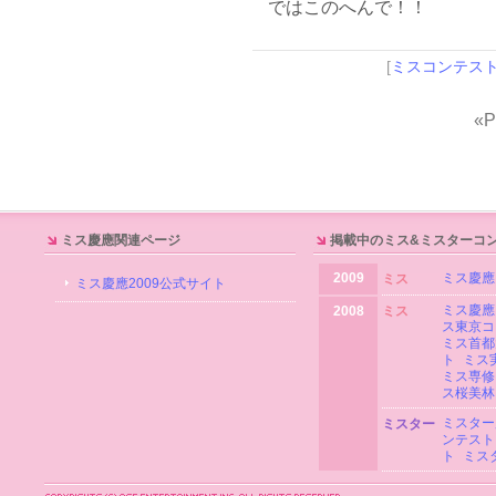
ではこのへんで！！
[
ミスコンテス
«P
ミス慶應関連ページ
掲載中のミス&ミスターコ
2009
ミス慶應
ミス
ミス慶應2009公式サイト
ミス慶應
2008
ミス
ス東京コ
ミス首都
ト
ミス
ミス専修
ス桜美林
ミスター
ミスター
ンテスト
ト
ミス