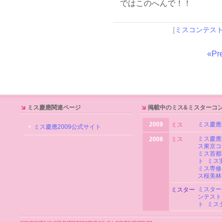
ではこのへんで！！
[
ミスコンテス
«Pr
ミス慶應関連ページ
掲載中のミス&ミスターコ
2009
ミス慶應
ミス
ミス慶應2009公式サイト
ミス慶應
2008
ミス
ス東京コ
ミス首都
ト
ミス
ミス専修
ス桜美林
ミスター
ミスター
ンテスト
ト
ミス