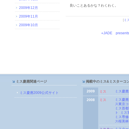
良いことあるかな？わくわく。
2009年12月
2009年11月
[
ミ
2009年10月
«JADE presents.
ミス慶應関連ページ
掲載中のミス&ミスターコ
2009
ミス慶應
ミス
ミス慶應2009公式サイト
ミス慶應
2008
ミス
ス東京コ
ミス首都
ト
ミス
ミス専修
ス桜美林