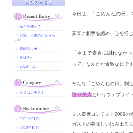
ごめんねの日
今日は、「
」
新年を迎えて
素直に相手を認め、心を通
引退。人生のたからも
の！
梅雨明け★
「今まで素直に謝れなかっ
春休み♪
って、なんだか素敵な日です
2010 元旦
そんな「ごめんねの日」制
ミスコンテスト
謝り美人
というウェブサイ
ミス慶應コンテスト2009
2011年01月
ガストの美味しいはみ出る
2010年10月