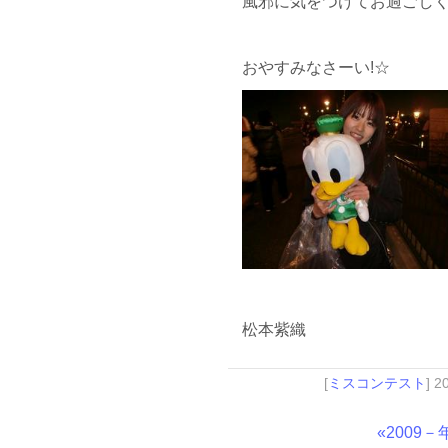
風邪に気をつけてお過ごし
おやすみなさーい!☆
松本紫織
[
ミスコンテスト
] 2
«2009－