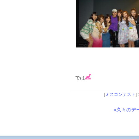
では
[
ミスコンテスト
]
«久々のデ