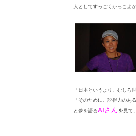
人としてすっごくかっこよ
「日本というより、むしろ
「そのために、説得力のあ
AIさん
を
と夢を語る
見て