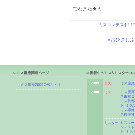
でわまた★ミ
[
ミスコンテスト
] 1
«おひさし
ミス慶應関連ページ
掲載中のミス&ミスターコ
2009
ミス慶應
ミス
ミス慶應2009公式サイト
ミス慶應
2008
ミス
ス東京コ
ミス首都
ト
ミス
ミス専修
ス桜美林
ミスター
ミスター
ンテスト
ト
ミス