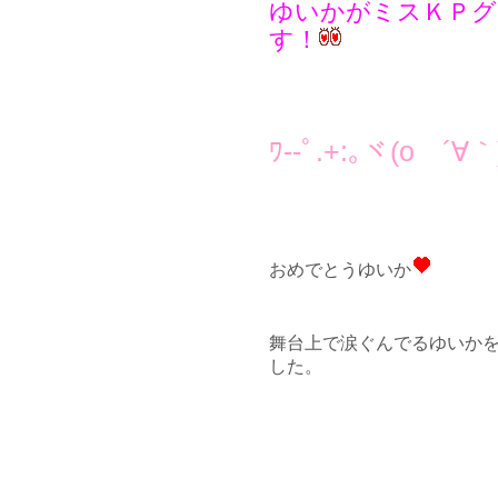
ゆいかがミスＫＰグ
す！
ﾜ--ﾟ.+:｡ヾ(o ´∀｀)
おめでとうゆいか
舞台上で涙ぐんでるゆいか
した。