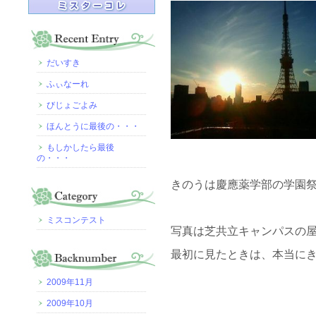
だいすき
ふぃなーれ
びじょごよみ
ほんとうに最後の・・・
もしかしたら最後
の・・・
きのうは慶應薬学部の学園
ミスコンテスト
写真は芝共立キャンパスの
最初に見たときは、本当に
2009年11月
2009年10月