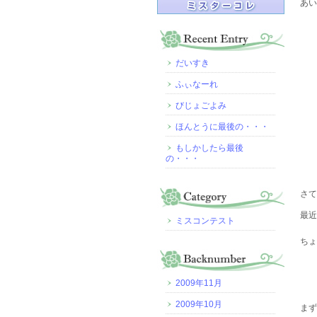
あい
だいすき
ふぃなーれ
びじょごよみ
ほんとうに最後の・・・
もしかしたら最後
の・・・
さて
最近
ミスコンテスト
ちょ
2009年11月
2009年10月
ま