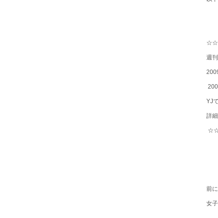
☆
週刊
20
20
YJ
詳
☆
前に
女子