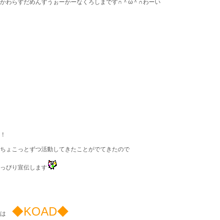
かわらずだめんずうぉーかーなくろしまです∩＾ω＾∩わーい
！
ちょこっとずつ活動してきたことがでてきたので
っぴり宣伝します
◆KOAD◆
ずは