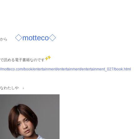
◇motteco◇
から
で読める電子書籍なのです
://motteco.com/book/entertainment/entertainment/entertainment_027/book.html
なわたしや ↓