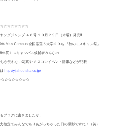
☆☆☆☆☆☆☆☆☆
ヤングジャンプ ４８号 １０月２９日（木曜）発売!!
09年 Miss Campus 全国厳選５大学２９名 『秋のミスキャン祭』
09年度ミスキャンパス候補者みんなの
でしか見れない写真や ミスコンイベント情報などが記載
細は
http://yj.shueisha.co.jp/
☆☆☆☆☆☆☆☆☆
もブログに書きましたが、
力検定でみんなでもりあがっちゃった日の撮影ですね！（笑）