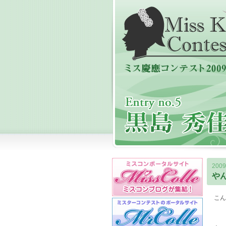
2009
や
こん