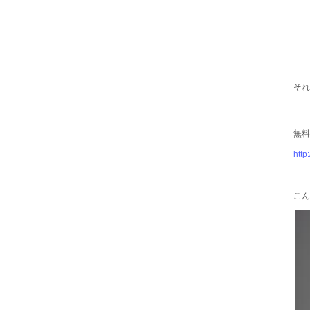
それ
無料
http
こん