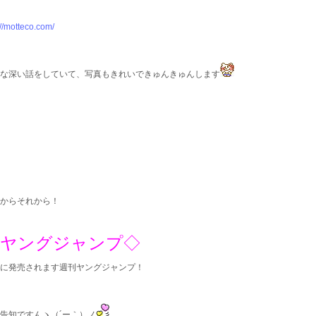
://motteco.com/
な深い話をしていて、写真もきれいできゅんきゅんします
からそれから！
◇ヤングジャンプ◇
に発売されます週刊ヤングジャンプ！
告知ですんヽ（´ー｀）ノ