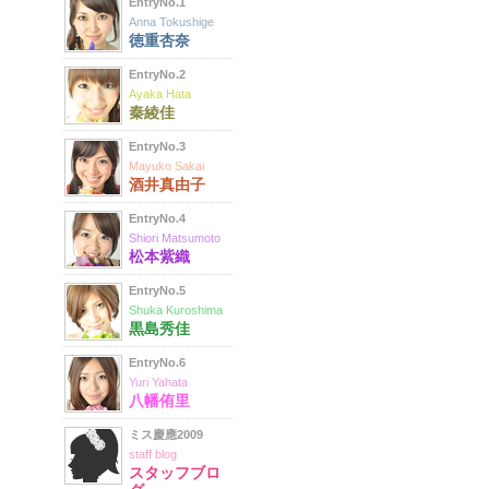
EntryNo.1
Anna Tokushige
徳重杏奈
EntryNo.2
Ayaka Hata
秦綾佳
EntryNo.3
Mayuko Sakai
酒井真由子
EntryNo.4
Shiori Matsumoto
松本紫織
EntryNo.5
Shuka Kuroshima
黒島秀佳
EntryNo.6
Yuri Yahata
八幡侑里
ミス慶應2009
staff blog
スタッフブロ