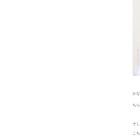
かな
ちら
そし
こち