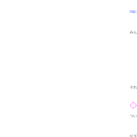
http
みん
それ
つい
以下