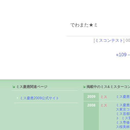
でわまた★ミ
[
ミスコンテスト
] 0
«109
ミス慶應関連ページ
掲載中のミス&ミスターコ
2009
ミス慶應
ミス
ミス慶應2009公式サイト
ミス慶應
2008
ミス
ス東京コ
ミス首都
ト
ミス
ミス専修
ス桜美林