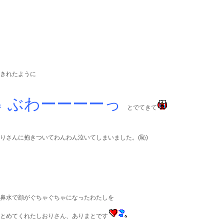
きれたように
ぶわーーーーっ
が
とでてきて
りさんに抱きついてわんわん泣いてしまいました。(恥)
鼻水で顔がぐちゃぐちゃになったわたしを
とめてくれたしおりさん、ありまとです