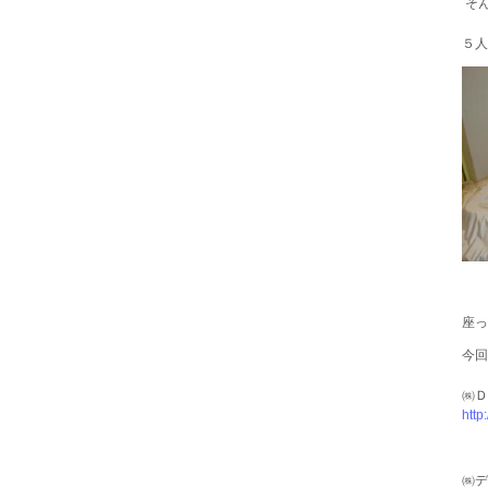
そ
５人
座っ
今回
㈱Ｄ
http
㈱デ