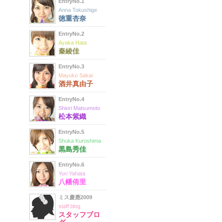
EntryNo.1
Anna Tokushige
徳重杏奈
EntryNo.2
Ayaka Hata
秦綾佳
EntryNo.3
Mayuko Sakai
酒井真由子
EntryNo.4
Shiori Matsumoto
松本紫織
EntryNo.5
Shuka Kuroshima
黒島秀佳
EntryNo.6
Yuri Yahata
八幡侑里
ミス慶應2009
staff blog
スタッフブロ