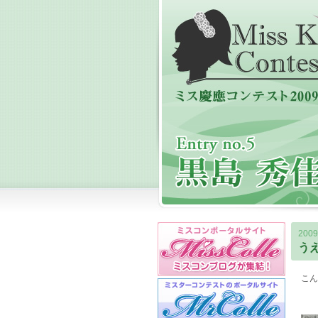
2009
う
こん