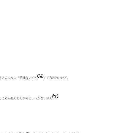
うとみんなに「意味ないやん
」て言われたけど、
ところがあたしだからしょうがないやん