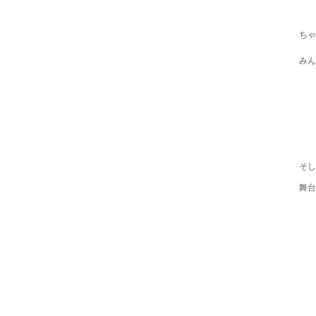
ちゃ
みん
そし
舞台