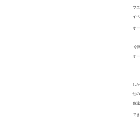
ウエ
イベ
オー
今回
オー
しか
他の
色違
でき