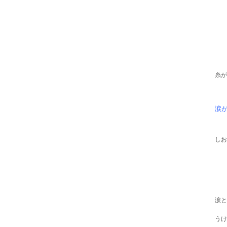
糸が
涙
しお
涙と
うけ