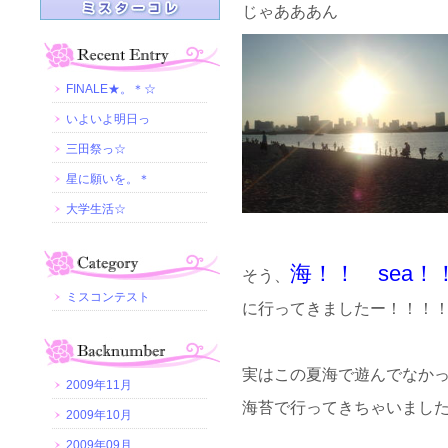
じゃあああん
FINALE★。＊☆
いよいよ明日っ
三田祭っ☆
星に願いを。＊
大学生活☆
海！！ sea！
そう、
ミスコンテスト
に行ってきましたー！！！
実はこの夏海で遊んでなか
2009年11月
海苔で行ってきちゃいました
2009年10月
2009年09月