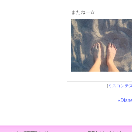
またねー☆
[
ミスコンテ
«Disn