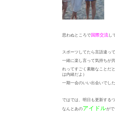
国際交流
思わぬところで
し
スポーツしてたら言語違っ
一緒に楽し言って気持ちが
れってすごく素敵なことだ
は内緒だよ）
一期一会のいい出会いでし
ではでは、明日も更新する
アイドル
なんとあの
がで