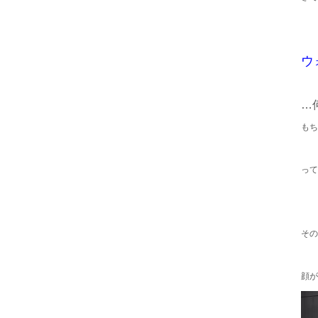
ウ
…
もち
って
その
顔が