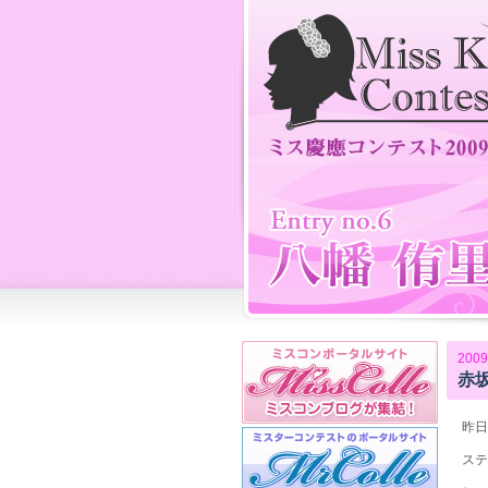
2009
赤
昨日
ステ