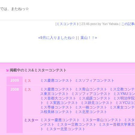
では、またねっ☆
[
ミスコンテスト
] 23:46 post by Yuri Yahata |
この記事
«9月に入りましたね☆
| |
葉山！！»
掲載中のミス&ミスターコンテスト
2009
ミス慶應コンテスト
ミスソフィアコンテスト
ミス
ミス慶應コンテスト
ミス青山コンテスト
ミス立教コンテ
2008
ミス
ス東京コンテスト
ミスソフィアコンテスト
ミスYNUコ
ミス首都大コンテスト
ミス成蹊コンテスト
ミス明治学院
ト
ミス実践コンテスト
ミス跡見コンテスト
ミスYCUコ
ミス専修コンテスト
ミス一橋コンテスト
ミス東女コンテ
ス桜美林コンテスト
ミス北里コンテスト
ミスター慶應コンテスト
ミスター青山コンテスト
ミスタ
ミスター
ンテスト
ミスター立教コンテスト
ミスター首都大学東京
ト
ミスター北里コンテスト