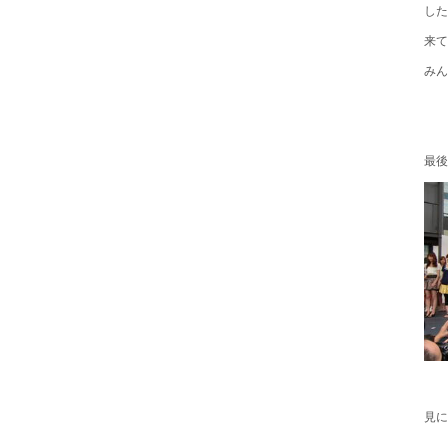
した
来て
みん
最後
見に