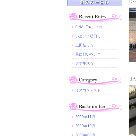
じゃ
FINALE★。＊☆
いよいよ明日っ
三田祭っ☆
星に願いを。＊
大学生活☆
また
ミスコンテスト
2009年11月
2009年10月
2009年09月