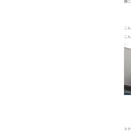
隣に
こん
こん
ステ