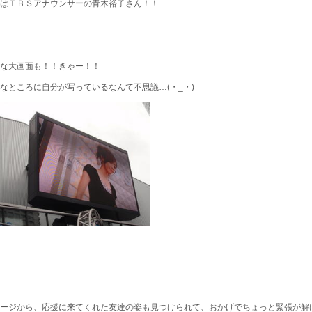
はＴＢＳアナウンサーの青木裕子さん！！
な大画面も！！きゃー！！
なところに自分が写っているなんて不思議…(・_・)
ージから、応援に来てくれた友達の姿も見つけられて、おかげでちょっと緊張が解