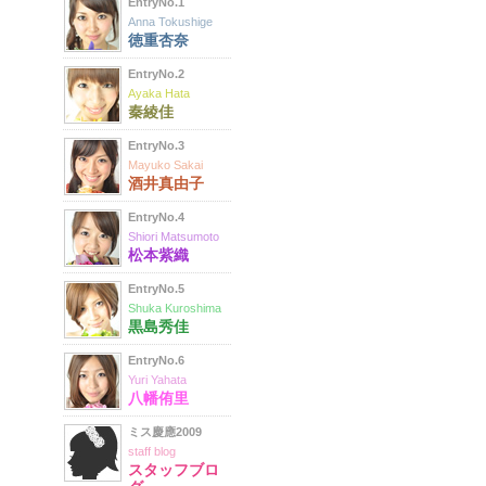
EntryNo.1
Anna Tokushige
徳重杏奈
EntryNo.2
Ayaka Hata
秦綾佳
EntryNo.3
Mayuko Sakai
酒井真由子
EntryNo.4
Shiori Matsumoto
松本紫織
EntryNo.5
Shuka Kuroshima
黒島秀佳
EntryNo.6
Yuri Yahata
八幡侑里
ミス慶應2009
staff blog
スタッフブロ