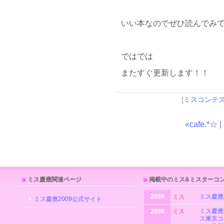
いい本なのでぜひ読んでみ
ではでは
またすぐ更新します！！
[
ミスコンテ
«cafe.*☆
|
ミス慶應関連ページ
掲載中のミス&ミスターコ
2009
ミス慶應
ミス
ミス慶應2009公式サイト
ミス慶應
2008
ミス
ス東京コ