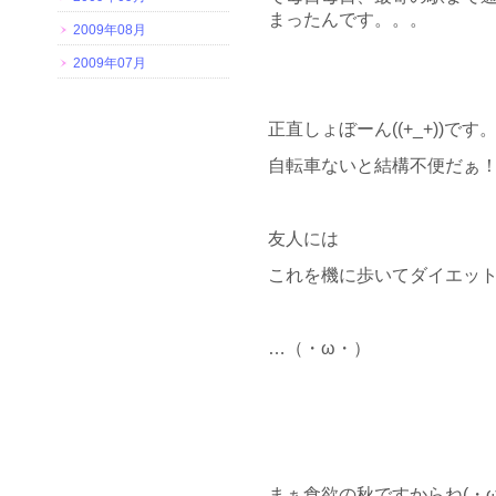
まったんです。。。
2009年08月
2009年07月
正直しょぼーん((+_+))です
自転車ないと結構不便だぁ
友人には
これを機に歩いてダイエッ
…（・ω・）
まぁ食欲の秋ですからね(・ω