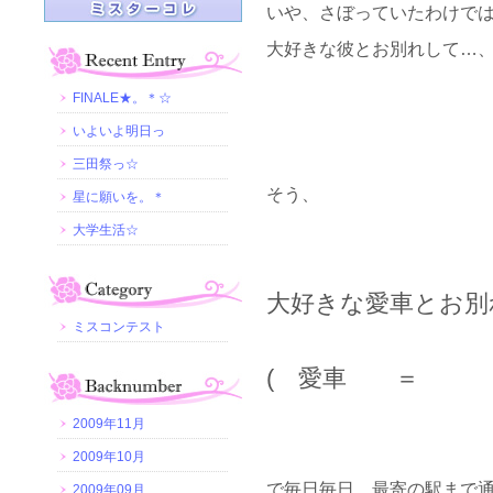
いや、さぼっていたわけで
大好きな彼とお別れして…
FINALE★。＊☆
いよいよ明日っ
三田祭っ☆
そう、
星に願いを。＊
大学生活☆
大好きな愛車とお別れし
ミスコンテスト
( 愛車 ＝ 自
2009年11月
2009年10月
で毎日毎日、最寄の駅まで
2009年09月