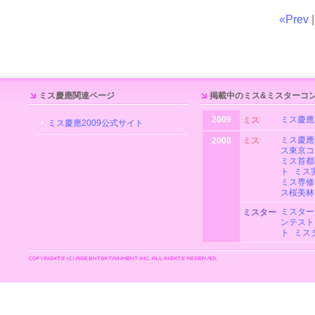
«Prev
|
ミス慶應関連ページ
掲載中のミス&ミスターコ
2009
ミス慶應
ミス
ミス慶應2009公式サイト
ミス慶應
2008
ミス
ス東京コ
ミス首都
ト
ミス
ミス専修
ス桜美林
ミスター
ミスター
ンテスト
ト
ミス