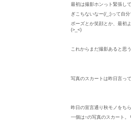
最初は撮影ホンっト緊張し
ぎこちないなー(/_;)って
ポーズとか笑顔とか、最初
(>_<)
これからまだ撮影あると思
写真のスカートは昨日言っ
昨日の宣言通り秋モノをち
一個は↑の写真のスカート。