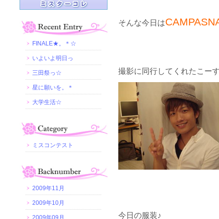
CAMPASN
そんな今日は
FINALE★。＊☆
いよいよ明日っ
撮影に同行してくれたこーす
三田祭っ☆
星に願いを。＊
大学生活☆
ミスコンテスト
2009年11月
2009年10月
今日の服装♪
2009年09月