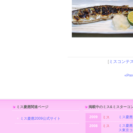
[
ミスコンテ
«Pre
ミス慶應関連ページ
掲載中のミス&ミスターコ
2009
ミス慶應
ミス
ミス慶應2009公式サイト
ミス慶應
2008
ミス
ス東京コ