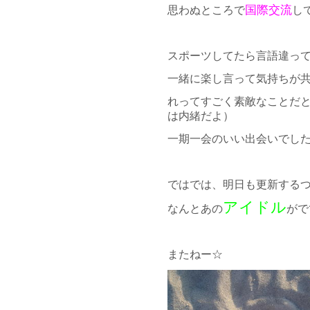
国際交流
思わぬところで
し
スポーツしてたら言語違っ
一緒に楽し言って気持ちが
れってすごく素敵なことだ
は内緒だよ）
一期一会のいい出会いでし
ではでは、明日も更新する
アイドル
なんとあの
がで
またねー☆